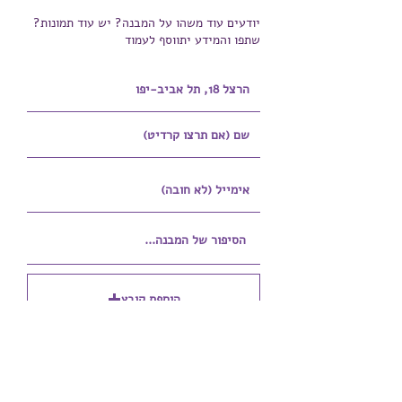
יודעים עוד משהו על המבנה? יש עוד תמונות?
שתפו והמידע יתווסף לעמוד
הוספת קובץ
Upload supported file (Max 15MB)
הוספת קובץ נוסף