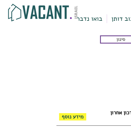
וב דותן
בואו נדבר
סינון
כון אחרון
מידע נוסף