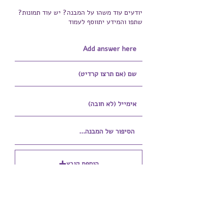
יודעים עוד משהו על המבנה? יש עוד תמונות?
שתפו והמידע יתווסף לעמוד
הוספת קובץ
Upload supported file (Max 15MB)
הוספת קובץ נוסף