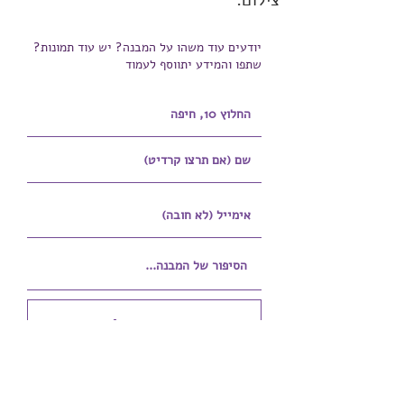
צילום:
יודעים עוד משהו על המבנה? יש עוד תמונות?
שתפו והמידע יתווסף לעמוד
הוספת קובץ
Upload supported file (Max 15MB)