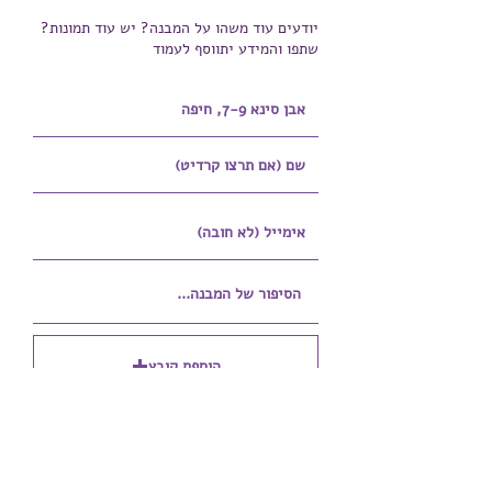
יודעים עוד משהו על המבנה? יש עוד תמונות?
שתפו והמידע יתווסף לעמוד
הוספת קובץ
Upload supported file (Max 15MB)
הוספת קובץ נוסף