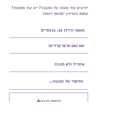
יודעים עוד משהו על המבנה? יש עוד תמונות?
שתפו והמידע יתווסף לעמוד
הוספת קובץ
Upload supported file (Max 15MB)
הוספת קובץ נוסף