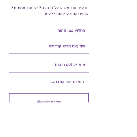
יודעים עוד משהו על המבנה? יש עוד תמונות?
שתפו והמידע יתווסף לעמוד
הוספת קובץ
Upload supported file (Max 15MB)
הוספת קובץ נוסף