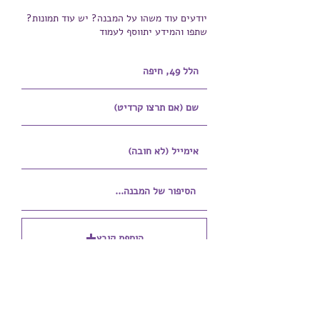
יודעים עוד משהו על המבנה? יש עוד תמונות?
שתפו והמידע יתווסף לעמוד
הוספת קובץ
Upload supported file (Max 15MB)
הוספת קובץ נוסף