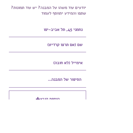
יודעים עוד משהו על המבנה? יש עוד תמונות?
שתפו והמידע יתווסף לעמוד
הוספת קובץ
Upload supported file (Max 15MB)
הוספת קובץ נוסף