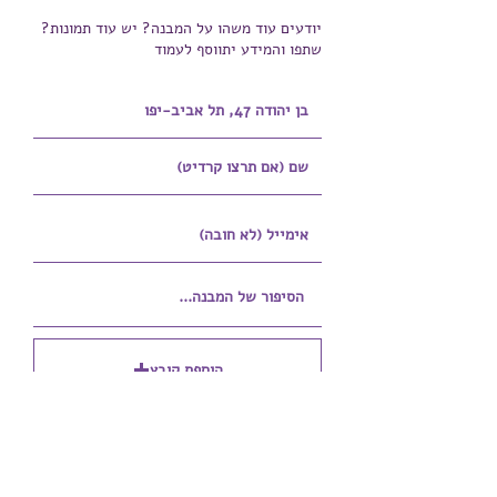
יודעים עוד משהו על המבנה? יש עוד תמונות?
שתפו והמידע יתווסף לעמוד
הוספת קובץ
Upload supported file (Max 15MB)
הוספת קובץ נוסף