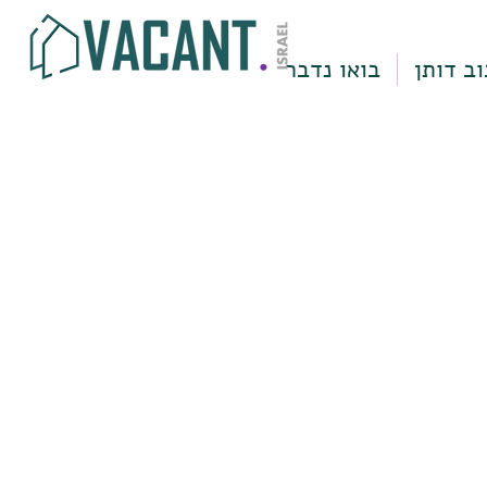
וב דותן
בואו נדבר