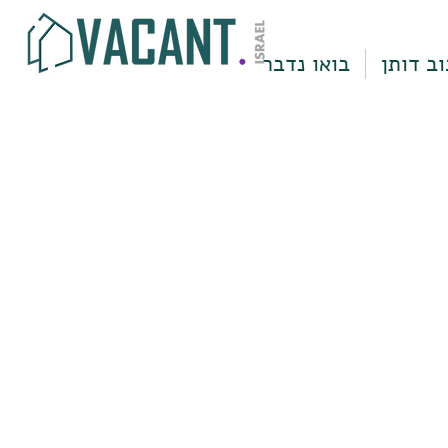
וב דותן
בואו נדבר