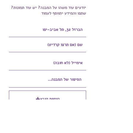
יודעים עוד משהו על המבנה? יש עוד תמונות?
שתפו והמידע יתווסף לעמוד
הוספת קובץ
Upload supported file (Max 15MB)
הוספת קובץ נוסף