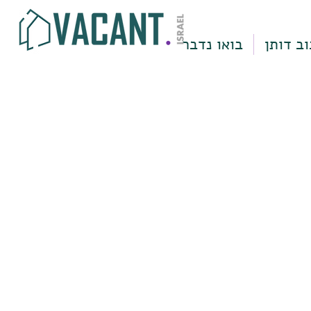
וב דותן
בואו נדבר