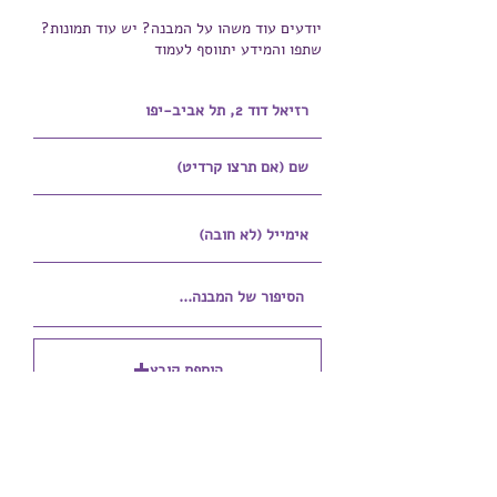
יודעים עוד משהו על המבנה? יש עוד תמונות?
שתפו והמידע יתווסף לעמוד
הוספת קובץ
Upload supported file (Max 15MB)
הוספת קובץ נוסף