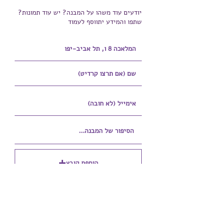
יודעים עוד משהו על המבנה? יש עוד תמונות?
שתפו והמידע יתווסף לעמוד
הוספת קובץ
Upload supported file (Max 15MB)
הוספת קובץ נוסף