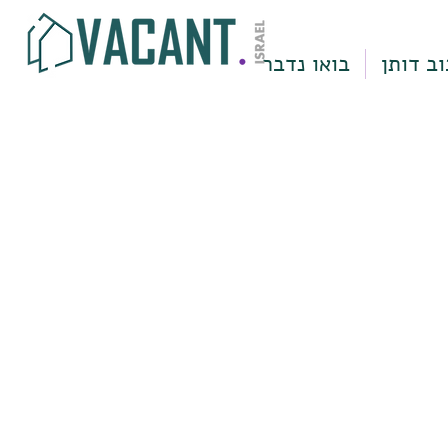
וב דותן
בואו נדבר