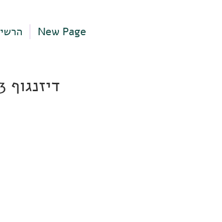
New Page
הרשי
דיזנגוף 203 ו, תל אביב-יפו