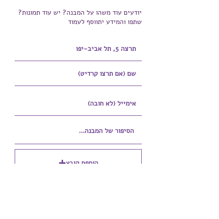
יודעים עוד משהו על המבנה? יש עוד תמונות?
שתפו והמידע יתווסף לעמוד
הוספת קובץ
Upload supported file (Max 15MB)
הוספת קובץ נוסף