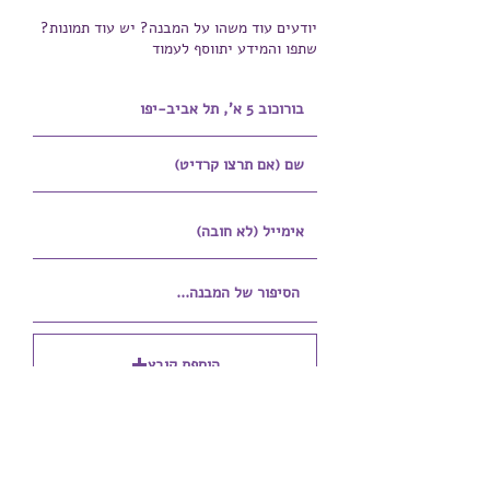
יודעים עוד משהו על המבנה? יש עוד תמונות?
שתפו והמידע יתווסף לעמוד
הוספת קובץ
Upload supported file (Max 15MB)
הוספת קובץ נוסף