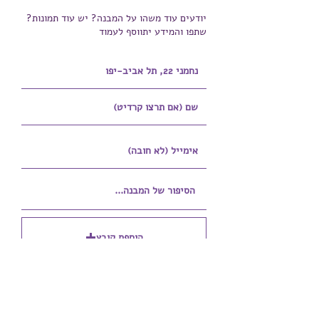
יודעים עוד משהו על המבנה? יש עוד תמונות?
שתפו והמידע יתווסף לעמוד
הוספת קובץ
Upload supported file (Max 15MB)
הוספת קובץ נוסף