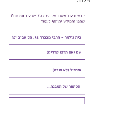
צילום:
יודעים עוד משהו על המבנה? יש עוד תמונות?
שתפו והמידע יתווסף לעמוד
הוספת קובץ
Upload supported file (Max 15MB)