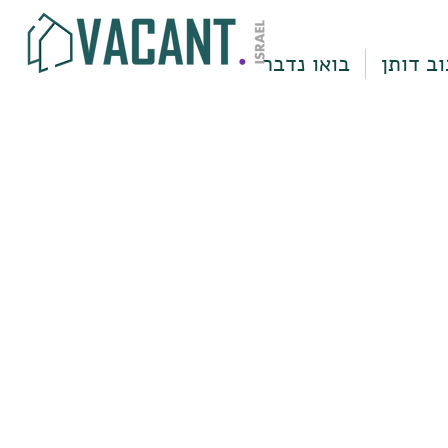
וב דותן
בואו נדבר