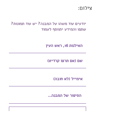
צילום:
יודעים עוד משהו על המבנה? יש עוד תמונות?
שתפו והמידע יתווסף לעמוד
הוספת קובץ
Upload supported file (Max 15MB)