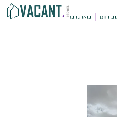
וב דותן
בואו נדבר