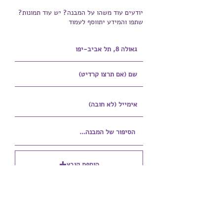
יודעים עוד משהו על המבנה? יש עוד תמונות?
שתפו והמידע יתווסף לעמוד
הוספת קובץ
Upload supported file (Max 15MB)
הוספת קובץ נוסף