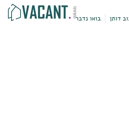
וב דותן
בואו נדבר