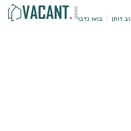
וב דותן
בואו נדבר