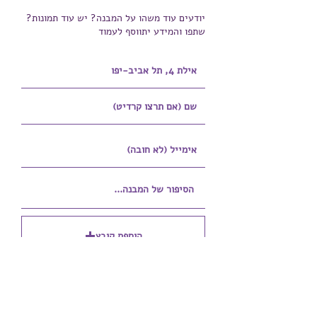
יודעים עוד משהו על המבנה? יש עוד תמונות?
שתפו והמידע יתווסף לעמוד
הוספת קובץ
Upload supported file (Max 15MB)
הוספת קובץ נוסף