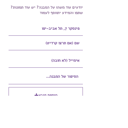
יודעים עוד משהו על המבנה? יש עוד תמונות?
שתפו והמידע יתווסף לעמוד
הוספת קובץ
Upload supported file (Max 15MB)
הוספת קובץ נוסף