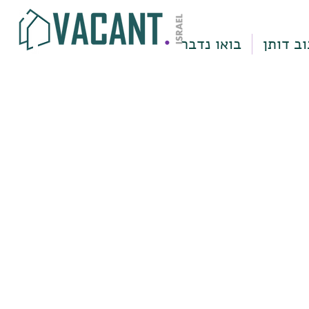
וב דותן
בואו נדבר