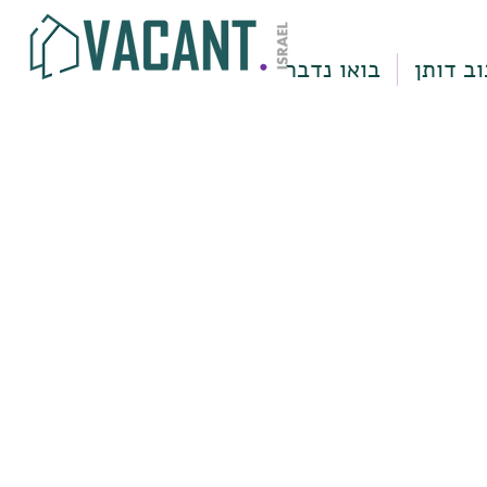
וב דותן
בואו נדבר