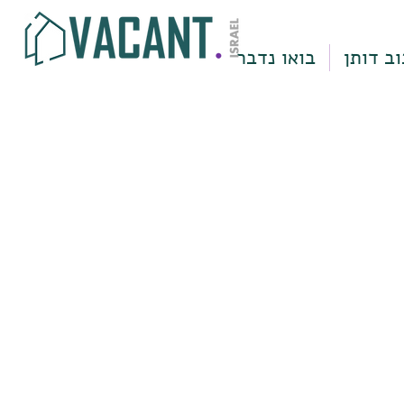
וב דותן
בואו נדבר