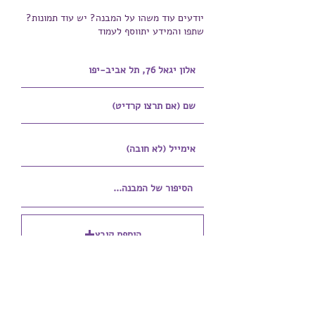
יודעים עוד משהו על המבנה? יש עוד תמונות?
שתפו והמידע יתווסף לעמוד
הוספת קובץ
Upload supported file (Max 15MB)
הוספת קובץ נוסף