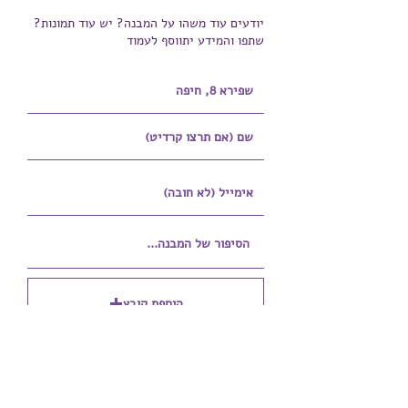
יודעים עוד משהו על המבנה? יש עוד תמונות?
שתפו והמידע יתווסף לעמוד
הוספת קובץ
Upload supported file (Max 15MB)
הוספת קובץ נוסף