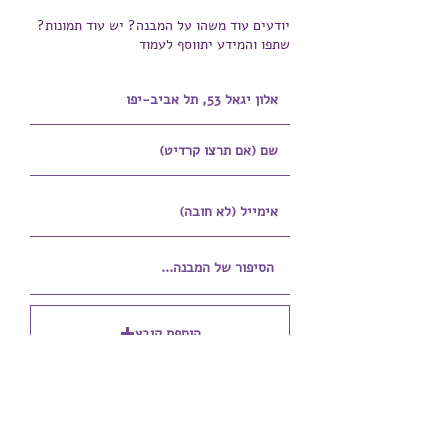
יודעים עוד משהו על המבנה? יש עוד תמונות?
שתפו והמידע יתווסף לעמוד
הוספת קובץ
Upload supported file (Max 15MB)
הוספת קובץ נוסף