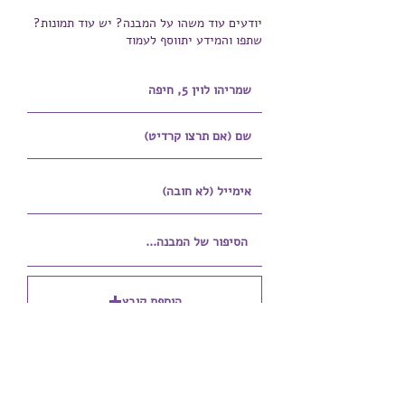
יודעים עוד משהו על המבנה? יש עוד תמונות?
שתפו והמידע יתווסף לעמוד
הוספת קובץ
Upload supported file (Max 15MB)
הוספת קובץ נוסף