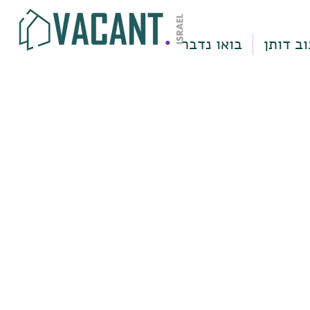
וב דותן
בואו נדבר