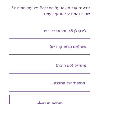
יודעים עוד משהו על המבנה? יש עוד תמונות?
שתפו והמידע יתווסף לעמוד
הוספת קובץ
Upload supported file (Max 15MB)
הוספת קובץ נוסף