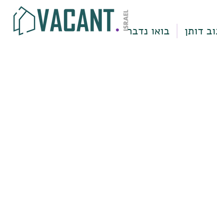
וב דותן
בואו נדבר