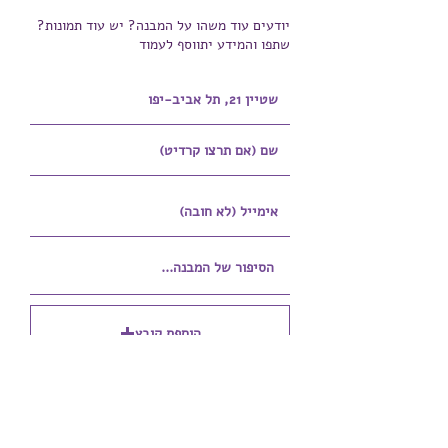
יודעים עוד משהו על המבנה? יש עוד תמונות?
שתפו והמידע יתווסף לעמוד
הוספת קובץ
Upload supported file (Max 15MB)
הוספת קובץ נוסף