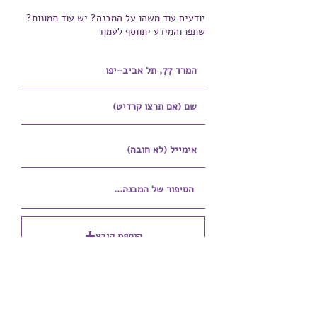
יודעים עוד משהו על המבנה? יש עוד תמונות?
שתפו והמידע יתווסף לעמוד
הוספת קובץ
Upload supported file (Max 15MB)
הוספת קובץ נוסף