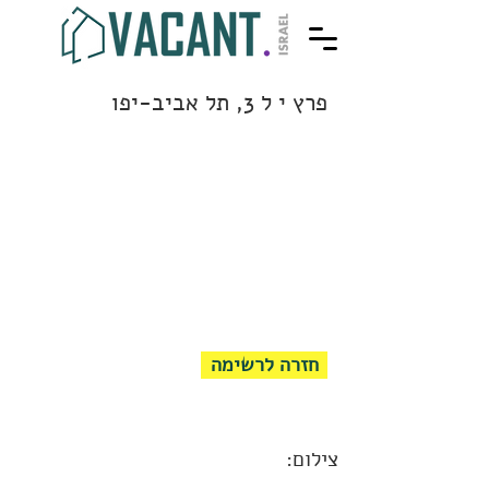
פרץ י ל 3, תל אביב-יפו
חזרה לרשימה
צילום: