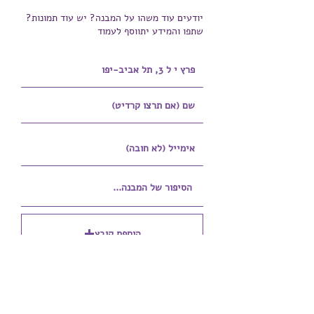
יודעים עוד משהו על המבנה? יש עוד תמונות?
שתפו והמידע יתווסף לעמוד
הוספת קובץ
Upload supported file (Max 15MB)
הוספת קובץ נוסף