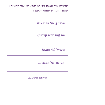
יודעים עוד משהו על המבנה? יש עוד תמונות?
שתפו והמידע יתווסף לעמוד
הוספת קובץ
Upload supported file (Max 15MB)
הוספת קובץ נוסף