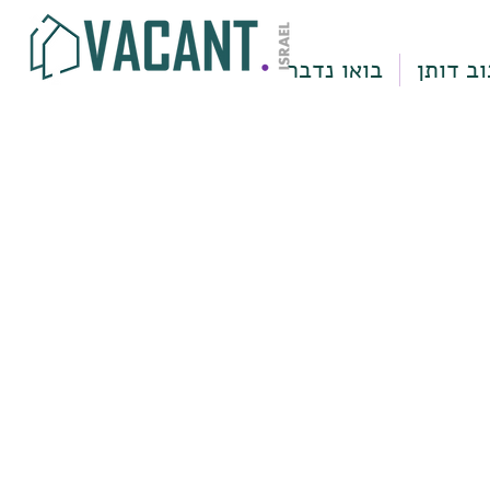
וב דותן
בואו נדבר