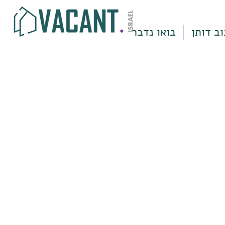
וב דותן
בואו נדבר