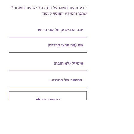
יודעים עוד משהו על המבנה? יש עוד תמונות?
שתפו והמידע יתווסף לעמוד
הוספת קובץ
Upload supported file (Max 15MB)
הוספת קובץ נוסף