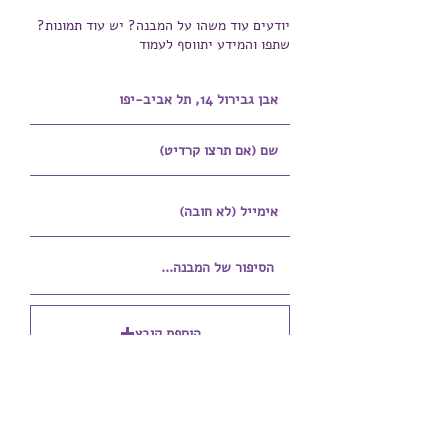
יודעים עוד משהו על המבנה? יש עוד תמונות?
שתפו והמידע יתווסף לעמוד
הוספת קובץ
Upload supported file (Max 15MB)
הוספת קובץ נוסף