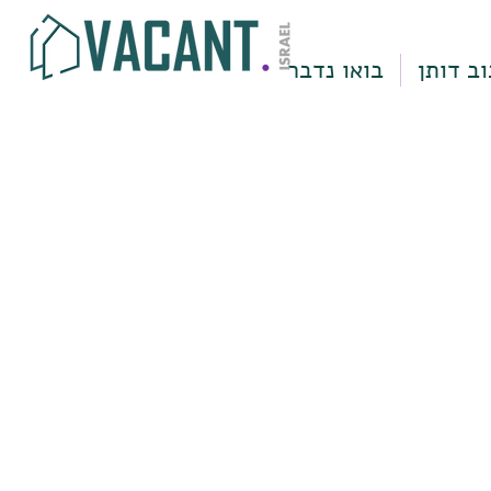
וב דותן
בואו נדבר