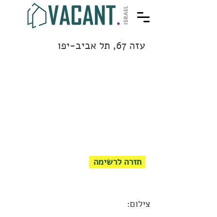
עזה 67, תל אביב-יפו
חזרה לרשימה
צילום: