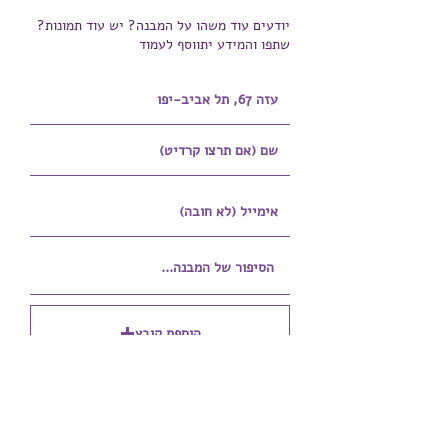
יודעים עוד משהו על המבנה? יש עוד תמונות?
שתפו והמידע יתווסף לעמוד
הוספת קובץ
Upload supported file (Max 15MB)
הוספת קובץ נוסף