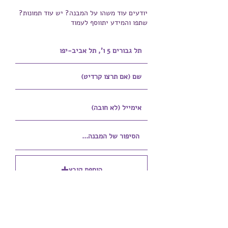
יודעים עוד משהו על המבנה? יש עוד תמונות?
שתפו והמידע יתווסף לעמוד
הוספת קובץ
Upload supported file (Max 15MB)
הוספת קובץ נוסף